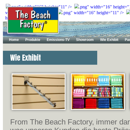
.png" width="16" height="11" />
.png" width="16" height="
width="16" height="11" />
.png" width="16" height="11" />
height="11" />
Home
Produkte
Emissions-TV
Showroom
Wie Exhibit
Pa
Wie Exhibit
From The Beach Factory, immer da